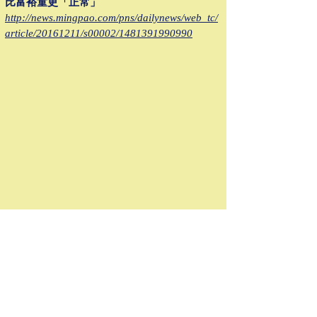
比富裕童更「正常」
http://news.mingpao.com/pns/dailynews/web_tc/
article/20161211/s00002/1481391990990